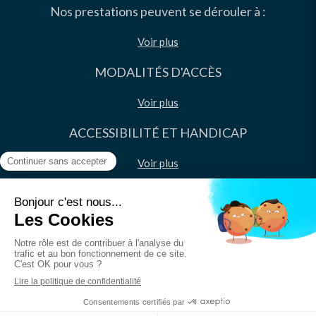
Nos prestations peuvent se dérouler à :
Voir plus
MODALITÉS D'ACCÈS
Voir plus
ACCESSIBILITÉ ET HANDICAP
Voir plus
Plan du site
Mentions légales
©2020 stiMA - Coaching professionnel - Bilan de
compétences - Formations - Prise de parole en public / Media
training